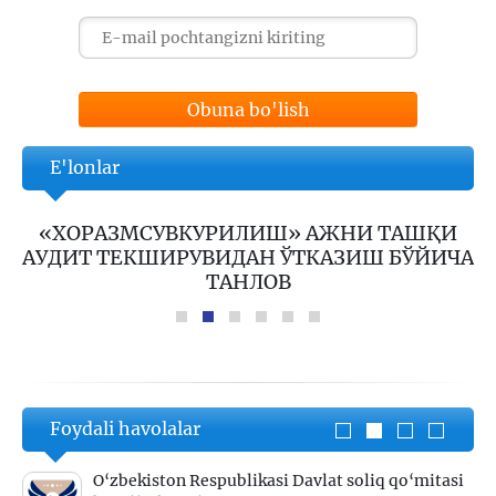
Obuna bo'lish
E'lonlar
«ХОРАЗМСУВКУРИЛИШ» АЖНИ ТАШҚИ
АУДИТ ТЕКШИРУВИДАН ЎТКАЗИШ БЎЙИЧА
ТАНЛОВ
Foydali havolalar
O‘zbekiston Respublikasi Davlat soliq qo‘mitasi