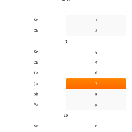
Se
1
Ch
2
3
Se
4
Ch
5
Pa
6
Ju
7
Sh
8
Ya
9
10
Se
11