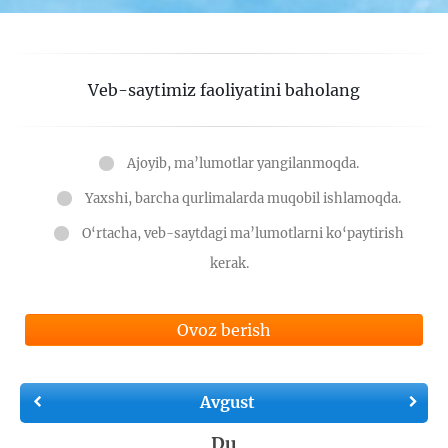
Veb-saytimiz faoliyatini baholang
Ajoyib, ma’lumotlar yangilanmoqda.
Yaxshi, barcha qurlimalarda muqobil ishlamoqda.
O‘rtacha, veb-saytdagi ma’lumotlarni ko‘paytirish
kerak.
Ovoz berish
Avgust
Du