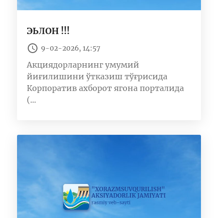
ЭЬЛОН !!!
9-02-2026, 14:57
Акциядорларнинг умумий
йиғилишини ўтказиш тўғрисида
Корпоратив ахборот ягона порталида
(...