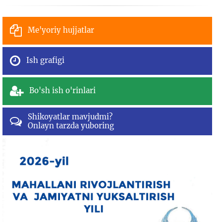
Me'yoriy hujjatlar
Ish grafigi
Bo'sh ish o'rinlari
Shikoyatlar mavjudmi?
Onlayn tarzda yuboring