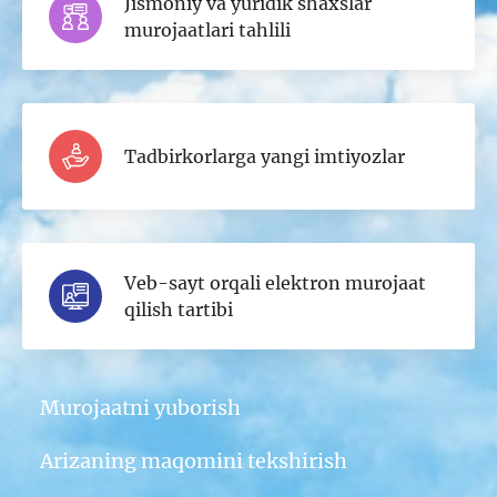
Jismoniy va yuridik shaxslar
murojaatlari tahlili
Tadbirkorlarga yangi imtiyozlar
Veb-sayt orqali elektron murojaat
qilish tartibi
Murojaatni yuborish
Arizaning maqomini tekshirish