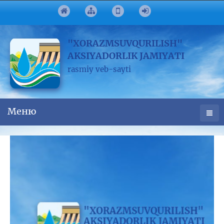
"XORAZMSUVQURILISH"
AKSIYADORLIK JAMIYATI
rasmiy veb-sayti
Меню