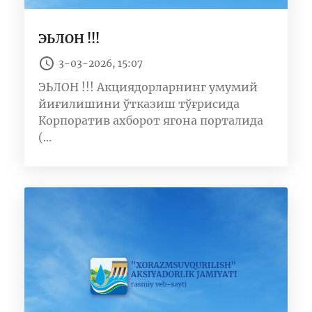
ЭЬЛОН !!!
3-03-2026, 15:07
ЭЬЛОН !!! Акциядорларнинг умумий
йиғилишини ўтказиш тўғрисида
Корпоратив ахборот ягона порталида
(...