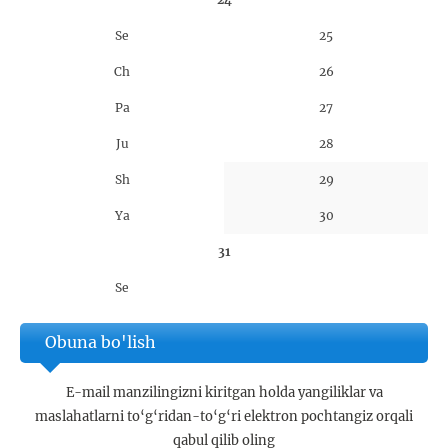
Se
25
Ch
26
Pa
27
Ju
28
Sh
29
Ya
30
31
Se
Obuna bo'lish
E-mail manzilingizni kiritgan holda yangiliklar va
maslahatlarni to‘g‘ridan-to‘g‘ri elektron pochtangiz orqali
qabul qilib oling